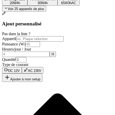
20
W
4h
30
W
4h
65
W
3h
AC
Voir 25 appareils de plus
Ajout personnalisé
Pas dans la liste ?
Appareil
Puissance (W)
Heures/jour
/
Jour
H
Quantité
Type de courant
DC
12
V
AC
230
V
Ajouter à mon setup