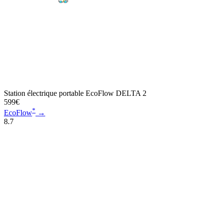
Station électrique portable EcoFlow DELTA 2
599€
*
EcoFlow
→
8.7