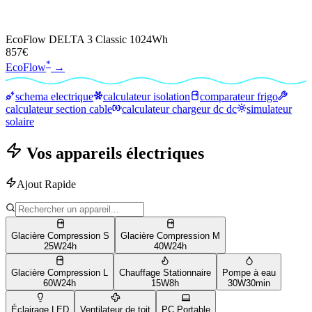
EcoFlow DELTA 3 Classic 1024Wh
857€
*
EcoFlow
→
schema electrique
calculateur isolation
comparateur frigo
calculateur section cable
calculateur chargeur dc dc
simulateur
solaire
Vos appareils électriques
Ajout Rapide
Glacière Compression S
Glacière Compression M
25
W
24h
40
W
24h
Glacière Compression L
Chauffage Stationnaire
Pompe à eau
60
W
24h
15
W
8h
30
W
30min
Éclairage LED
Ventilateur de toit
PC Portable