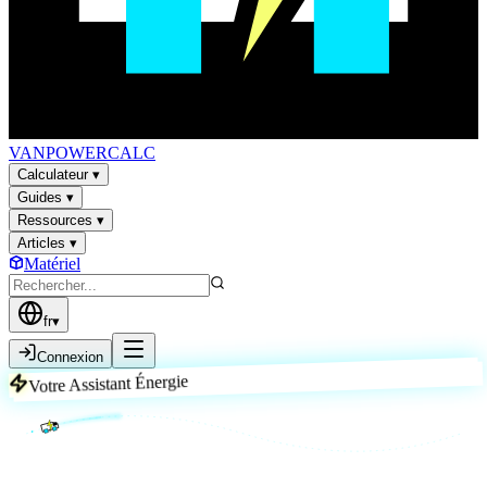
VAN
POWER
CALC
Calculateur
▾
Guides
▾
Ressources
▾
Articles
▾
Matériel
fr
▾
Connexion
Votre Assistant Énergie