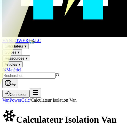
VAN
POWER
CALC
Calculateur
▾
Guides
▾
Ressources
▾
Articles
▾
Matériel
fr
▾
Connexion
VanPowerCalc
/
Calculateur Isolation Van
Calculateur Isolation
Van