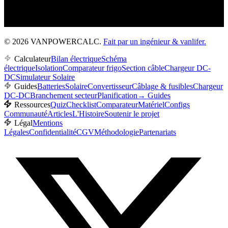
© 2026 VANPOWERCALC.
Fait par un ingénieur & vanlifer.
Calculateur
Bilan électrique
Schéma
électrique
Isolation
Comparateur frigo
Section câble
Chargeur DC-
DC
Simulateur Solaire
Guides
Batteries
Solaire
Convertisseur
Câblage & fusibles
Chargeur
DC-DC
Branchement secteur
Planification
→
Guides
Ressources
Quiz
Checklist
Comparateur
Matériel
Configs
Communauté
Articles
L'Histoire
Soutenir le projet
Légal
Mentions
Légales
Confidentialité
CGV
Méthodologie
Partenariats