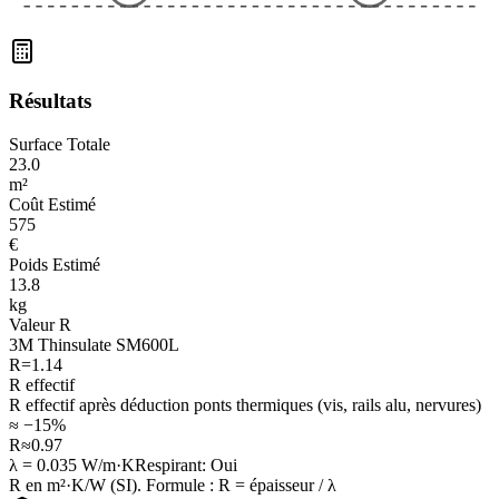
Résultats
Surface Totale
23.0
m²
Coût Estimé
575
€
Poids Estimé
13.8
kg
Valeur R
3M Thinsulate SM600L
R=
1.14
R effectif
R effectif après déduction ponts thermiques (vis, rails alu, nervures)
≈ −15%
R≈
0.97
λ =
0.035
W/m·K
Respirant
:
Oui
R en m²·K/W (SI). Formule : R = épaisseur / λ