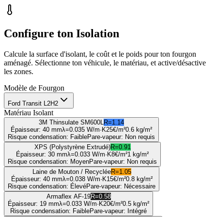
Configure ton Isolation
Calcule la surface d'isolant, le coût et le poids pour ton fourgon
aménagé. Sélectionne ton véhicule, le matériau, et active/désactive
les zones.
Modèle de Fourgon
Ford Transit L2H2
Matériau Isolant
3M Thinsulate SM600L
R=
1.14
Épaisseur
:
40 mm
λ=
0.035
W/m·K
25
€/m²
0.6
kg/m²
Risque condensation
:
Faible
Pare-vapeur
:
Non requis
XPS (Polystyrène Extrudé)
R=
0.91
Épaisseur
:
30 mm
λ=
0.033
W/m·K
8
€/m²
1
kg/m²
Risque condensation
:
Moyen
Pare-vapeur
:
Non requis
Laine de Mouton / Recyclée
R=
1.05
Épaisseur
:
40 mm
λ=
0.038
W/m·K
15
€/m²
0.8
kg/m²
Risque condensation
:
Élevé
Pare-vapeur
:
Nécessaire
Armaflex AF-19
R=
0.58
Épaisseur
:
19 mm
λ=
0.033
W/m·K
20
€/m²
0.5
kg/m²
Risque condensation
:
Faible
Pare-vapeur
:
Intégré