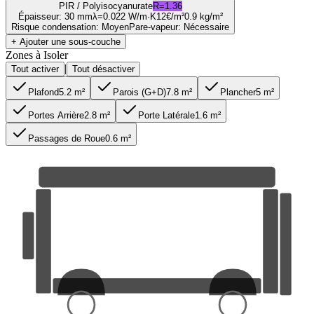
PIR / Polyisocyanurate
R=
1.36
Épaisseur
:
30 mm
λ=
0.022
W/m·K
12
€/m²
0.9
kg/m²
Risque condensation
:
Moyen
Pare-vapeur
:
Nécessaire
+ Ajouter une sous-couche
Zones à Isoler
|
Tout activer
Tout désactiver
Plafond
5.2
m²
Parois (G+D)
7.8
m²
Plancher
5
m²
Portes Arrière
2.8
m²
Porte Latérale
1.6
m²
Passages de Roue
0.6
m²