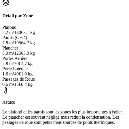
Détail par Zone
Plafond
5.2
m²
130
€
3.1
kg
Parois (G+D)
7.8
m²
195
€
4.7
kg
Plancher
5.0
m²
125
€
3.0
kg
Portes Arrière
2.8
m²
70
€
1.7
kg
Porte Latérale
1.6
m²
40
€
1.0
kg
Passages de Roue
0.6
m²
15
€
0.4
kg
Astuce
Le plafond et les parois sont les zones les plus importantes à isoler.
Le plancher est souvent négligé mais réduit la condensation. Les
passages de roue sont petits mais sources de ponts thermiques.