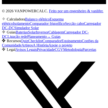
© 2026 VANPOWERCALC.
Feito por um engenheiro & vanlifer.
Calculadora
Balanço elétrico
Esquema
elétrico
Isolamento
Comparador frigorífico
Secção cabo
Carregador
DC-DC
Simulador Solar
Guias
Baterias
Solar
Inversor
Cablagem
Carregador DC-
DC
Ligação rede
Planeamento
→
Guias
Recursos
Quiz
Checklist
Comparador
Equipamento
Configs da
Comunidade
Artigos
A História
Apoie o projeto
Legal
Avisos Legais
Privacidade
CGV
Metodologia
Parcerias