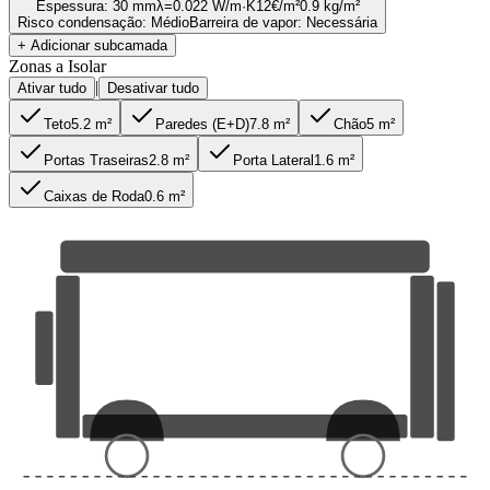
Espessura
:
30 mm
λ=
0.022
W/m·K
12
€/m²
0.9
kg/m²
Risco condensação
:
Médio
Barreira de vapor
:
Necessária
+ Adicionar subcamada
Zonas a Isolar
|
Ativar tudo
Desativar tudo
Teto
5.2
m²
Paredes (E+D)
7.8
m²
Chão
5
m²
Portas Traseiras
2.8
m²
Porta Lateral
1.6
m²
Caixas de Roda
0.6
m²