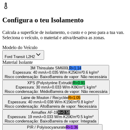
Configura o teu Isolamento
Calcula a superfície de isolamento, o custo e o peso para a tua van.
Seleciona o veículo, o material e ativa/desativa as zonas.
Modelo do Veículo
Ford Transit L2H2
Material Isolante
3M Thinsulate SM600L
R=
1.14
Espessura
:
40 mm
λ=
0.035
W/m·K
25
€/m²
0.6
kg/m²
Risco condensação
:
Baixo
Barreira de vapor
:
Não necessária
XPS (Polystyrène Extrudé)
R=
0.91
Espessura
:
30 mm
λ=
0.033
W/m·K
8
€/m²
1
kg/m²
Risco condensação
:
Médio
Barreira de vapor
:
Não necessária
Laine de Mouton / Recyclée
R=
1.05
Espessura
:
40 mm
λ=
0.038
W/m·K
15
€/m²
0.8
kg/m²
Risco condensação
:
Alto
Barreira de vapor
:
Necessária
Armaflex AF-19
R=
0.58
Espessura
:
19 mm
λ=
0.033
W/m·K
20
€/m²
0.5
kg/m²
Risco condensação
:
Baixo
Barreira de vapor
:
Integrada
PIR / Polyisocyanurate
R=
1.36