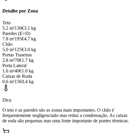
Detalhe por Zona
Teto
5.2
m²
130
€
3.1
kg
Paredes (E+D)
7.8
m²
195
€
4.7
kg
Chão
5.0
m²
125
€
3.0
kg
Portas Traseiras
2.8
m²
70
€
1.7
kg
Porta Lateral
1.6
m²
40
€
1.0
kg
Caixas de Roda
0.6
m²
15
€
0.4
kg
Dica
O teto e as paredes são as zonas mais importantes. O chão é
frequentemente negligenciado mas reduz a condensação. As caixas
de roda são pequenas mas uma fonte importante de pontes térmicas.