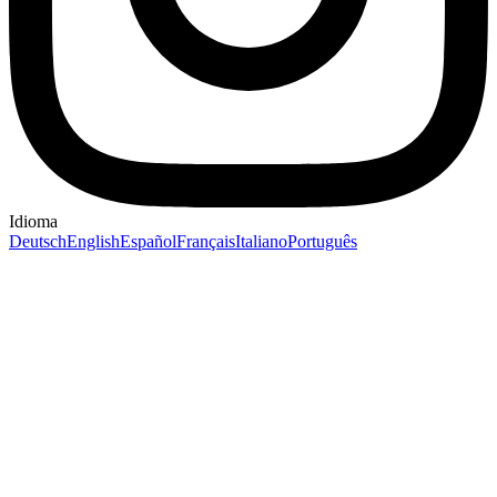
Idioma
Deutsch
English
Español
Français
Italiano
Português