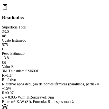
Resultados
Superfície Total
23.0
m²
Custo Estimado
575
€
Peso Estimado
13.8
kg
Valor R
3M Thinsulate SM600L
R=
1.14
R efetivo
R efetivo após dedução de pontes térmicas (parafusos, perfis) ≈
−15%
R≈
0.97
λ =
0.035
W/m·K
Respirável
:
Sim
R em m²·K/W (SI). Fórmula: R = espessura / λ