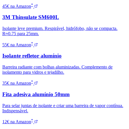
*
45€ na Amazon
3M Thinsulate SM600L
Isolante leve premium. Respirável, hidrófobo, não se compacta.
R≈0.75 para 25mm.
*
55€ na Amazon
Isolante refletor alumínio
Barreira radiante com bolhas aluminizadas. Complemento de
isolamento para vidros e tejadilho.
*
35€ na Amazon
Fita adesiva alumínio 50mm
Para selar juntas de isolante e criar uma barreira de vapor contínua.
Indispensável.
*
12€ na Amazon