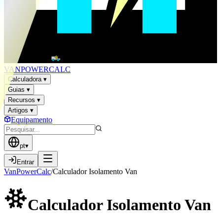
VAN
POWER
CALC
Calculadora
▾
Guias
▾
Recursos
▾
Artigos
▾
Equipamento
pt
▾
Entrar
VanPowerCalc
/
Calculador Isolamento Van
Calculador Isolamento
Van