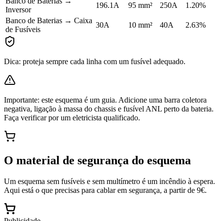
Banco de Baterias
→
196.1
A
95
mm²
250
A
1.20
%
Inversor
Banco de Baterias
→
Caixa
30
A
10
mm²
40
A
2.63
%
de Fusíveis
Dica: proteja sempre cada linha com um fusível adequado.
Importante: este esquema é um guia. Adicione uma barra coletora
negativa, ligação à massa do chassis e fusível ANL perto da bateria.
Faça verificar por um eletricista qualificado.
O material de segurança do esquema
Um esquema sem fusíveis e sem multímetro é um incêndio à espera.
Aqui está o que precisas para cablar em segurança, a partir de 9€.
Publicidade