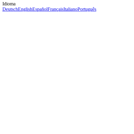
Idioma
Deutsch
English
Español
Français
Italiano
Português