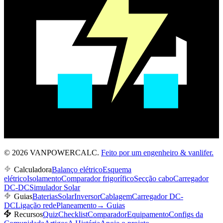
© 2026 VANPOWERCALC.
Feito por um engenheiro & vanlifer.
Calculadora
Balanço elétrico
Esquema
elétrico
Isolamento
Comparador frigorífico
Secção cabo
Carregador
DC-DC
Simulador Solar
Guias
Baterias
Solar
Inversor
Cablagem
Carregador DC-
DC
Ligação rede
Planeamento
→
Guias
Recursos
Quiz
Checklist
Comparador
Equipamento
Configs da