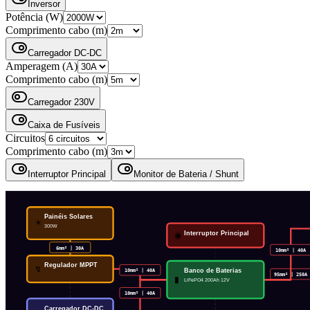
Inversor
Potência (W)
Comprimento cabo (m)
Carregador DC-DC
Amperagem (A)
Comprimento cabo (m)
Carregador 230V
Caixa de Fusíveis
Circuitos
Comprimento cabo (m)
Interruptor Principal
Monitor de Bateria / Shunt
Painéis Solares
☀
300W
Interruptor Principal
◉
6
mm² |
30
A
10
mm² |
40
A
Regulador MPPT
↯
Banco de Baterias
10
mm² |
40
A
95
mm² |
250
A
25
mm² |
40
A
▮
LiFePO4 200Ah 12V
10
mm² |
40
A
Carregador DC-DC