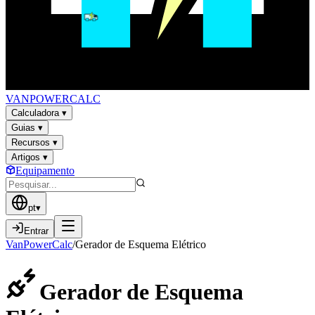
VAN
POWER
CALC
Calculadora
▾
Guias
▾
Recursos
▾
Artigos
▾
Equipamento
pt
▾
Entrar
VanPowerCalc
/
Gerador de Esquema Elétrico
Gerador de Esquema