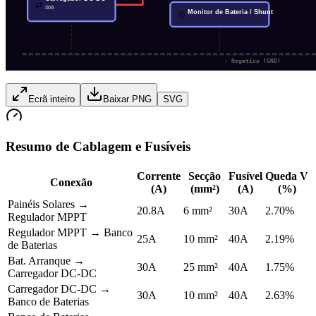
⇄
30A
Monitor de Bateria / Shunt
◎
- Negativo
(GND)
Ecrã inteiro
Baixar PNG
SVG
Resumo de Cablagem e Fusíveis
Corrente
Secção
Fusível
Queda V
Conexão
(A)
(mm²)
(A)
(%)
Painéis Solares
→
20.8
A
6
mm²
30
A
2.70
%
Regulador MPPT
Regulador MPPT
→
Banco
25
A
10
mm²
40
A
2.19
%
de Baterias
Bat. Arranque
→
30
A
25
mm²
40
A
1.75
%
Carregador DC-DC
Carregador DC-DC
→
30
A
10
mm²
40
A
2.63
%
Banco de Baterias