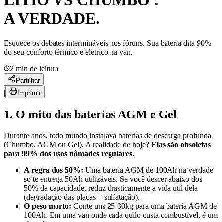
LÍTIO VS CHUMBO :
A VERDADE.
Esquece os debates intermináveis nos fóruns. Sua bateria dita 90%
do seu conforto térmico e elétrico na van.
2
min de leitura
Partilhar
|
Imprimir
1. O mito das baterias AGM e Gel
Durante anos, todo mundo instalava baterias de descarga profunda
(Chumbo, AGM ou Gel). A realidade de hoje?
Elas são obsoletas
para 99% dos usos nômades regulares.
A regra dos 50%:
Uma bateria AGM de 100Ah na verdade
só te entrega 50Ah utilizáveis. Se você descer abaixo dos
50% da capacidade, reduz drasticamente a vida útil dela
(degradação das placas + sulfatação).
O peso morto:
Conte uns 25-30kg para uma bateria AGM de
100Ah. Em uma van onde cada quilo custa combustível, é um