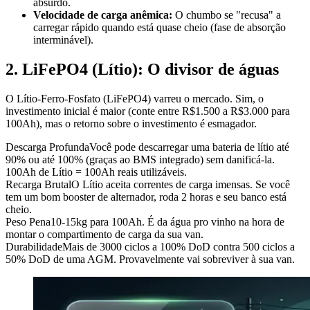
absurdo.
Velocidade de carga anêmica:
O chumbo se "recusa" a
carregar rápido quando está quase cheio (fase de absorção
interminável).
2. LiFePO4 (Lítio): O divisor de águas
O Lítio-Ferro-Fosfato (LiFePO4) varreu o mercado. Sim, o
investimento inicial é maior (conte entre R$1.500 a R$3.000 para
100Ah), mas o retorno sobre o investimento é esmagador.
Descarga Profunda
Você pode descarregar uma bateria de lítio até
90% ou até 100% (graças ao BMS integrado) sem danificá-la.
100Ah de Lítio = 100Ah reais utilizáveis.
Recarga Brutal
O Lítio aceita correntes de carga imensas. Se você
tem um bom booster de alternador, roda 2 horas e seu banco está
cheio.
Peso Pena
10-15kg para 100Ah. É da água pro vinho na hora de
montar o compartimento de carga da sua van.
Durabilidade
Mais de 3000 ciclos a 100% DoD contra 500 ciclos a
50% DoD de uma AGM. Provavelmente vai sobreviver à sua van.