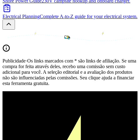
Shore Power Guide
230V campsite hookup and onboard charger.
Electrical Planning
Complete A-to-Z guide for your electrical system.
Publicidade
·
Os links marcados com * são links de afiliação. Se uma
compra for feita através deles, recebo uma comissão sem custo
adicional para você. A seleção editorial e a avaliação dos produtos
não são influenciadas pelas comissões. Seu clique ajuda a financiar
esta ferramenta gratuita.