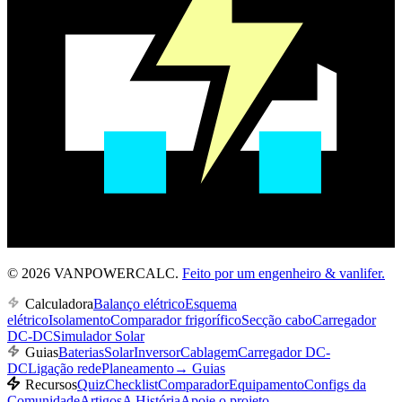
© 2026 VANPOWERCALC.
Feito por um engenheiro & vanlifer.
Calculadora
Balanço elétrico
Esquema
elétrico
Isolamento
Comparador frigorífico
Secção cabo
Carregador
DC-DC
Simulador Solar
Guias
Baterias
Solar
Inversor
Cablagem
Carregador DC-
DC
Ligação rede
Planeamento
→
Guias
Recursos
Quiz
Checklist
Comparador
Equipamento
Configs da
Comunidade
Artigos
A História
Apoie o projeto