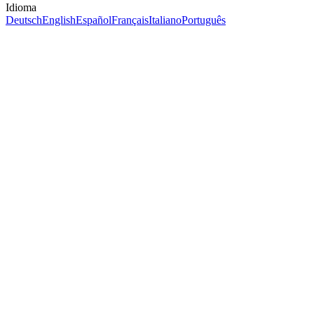
Idioma
Deutsch
English
Español
Français
Italiano
Português