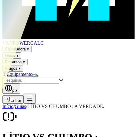
VAN
POWER
CALC
Calculadora
▾
Guias
▾
Recursos
▾
Artigos
▾
Equipamento
pt
▾
Entrar
Início
/
Guias
/
LÍTIO VS CHUMBO : A VERDADE.