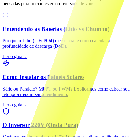
pensadas para iniciantes em conversões de vans.
Entendendo as Baterias (Lítio vs Chumbo)
Por que o Lítio (LiFePO4) é essencial e como calcular a
profundidade de descarga (DoD).
Ler o guia
→
Como Instalar os Painéis Solares
Série ou Paralelo? MPPT ou PWM? Explicamos como cabear seu
teto para maximizar o rendimento.
Ler o guia
→
O Inversor 220V (Onda Pura)
Você realmente precisa de 220V? Como escolher a potência do seu