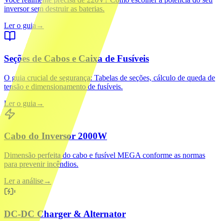
inversor sem destruir as baterias.
Ler o guia
→
Seções de Cabos e Caixa de Fusíveis
O guia crucial de segurança: Tabelas de seções, cálculo de queda de
tensão e dimensionamento de fusíveis.
Ler o guia
→
Cabo do Inversor 2000W
Dimensão perfeita do cabo e fusível MEGA conforme as normas
para prevenir incêndios.
Ler a análise
→
DC-DC Charger & Alternator