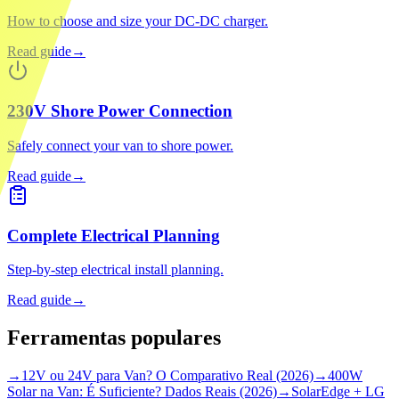
How to choose and size your DC-DC charger.
Read guide
→
230V Shore Power Connection
Safely connect your van to shore power.
Read guide
→
Complete Electrical Planning
Step-by-step electrical install planning.
Read guide
→
Ferramentas populares
→
12V ou 24V para Van? O Comparativo Real (2026)
→
400W
Solar na Van: É Suficiente? Dados Reais (2026)
→
SolarEdge + LG