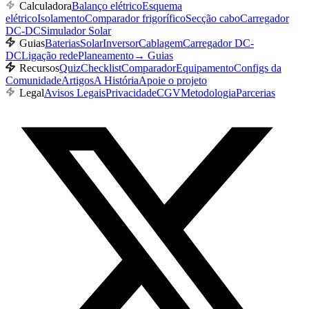
Calculadora
Balanço elétrico
Esquema
elétrico
Isolamento
Comparador frigorífico
Secção cabo
Carregador
DC-DC
Simulador Solar
Guias
Baterias
Solar
Inversor
Cablagem
Carregador DC-
DC
Ligação rede
Planeamento
→
Guias
Recursos
Quiz
Checklist
Comparador
Equipamento
Configs da
Comunidade
Artigos
A História
Apoie o projeto
Legal
Avisos Legais
Privacidade
CGV
Metodologia
Parcerias