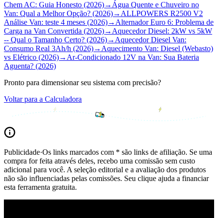
Chem AC: Guia Honesto (2026)
→
Água Quente e Chuveiro no
Van: Qual a Melhor Opção? (2026)
→
ALLPOWERS R2500 V2
Análise Van: teste 4 meses (2026)
→
Alternador Euro 6: Problema de
Carga na Van Convertida (2026)
→
Aquecedor Diesel: 2kW vs 5kW
-- Qual o Tamanho Certo? (2026)
→
Aquecedor Diesel Van:
Consumo Real 3Ah/h (2026)
→
Aquecimento Van: Diesel (Webasto)
vs Elétrico (2026)
→
Ar-Condicionado 12V na Van: Sua Bateria
Aguenta? (2026)
Pronto para dimensionar seu sistema com precisão?
Voltar para a Calculadora
Publicidade
·
Os links marcados com * são links de afiliação. Se uma
compra for feita através deles, recebo uma comissão sem custo
adicional para você. A seleção editorial e a avaliação dos produtos
não são influenciadas pelas comissões. Seu clique ajuda a financiar
esta ferramenta gratuita.