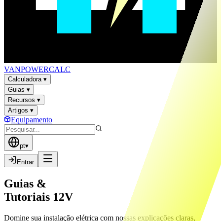
VAN
POWER
CALC
Calculadora
▾
Guias
▾
Recursos
▾
Artigos
▾
Equipamento
pt
▾
Entrar
Guias &
Tutoriais 12V
Domine sua instalação elétrica com nossas explicações claras,