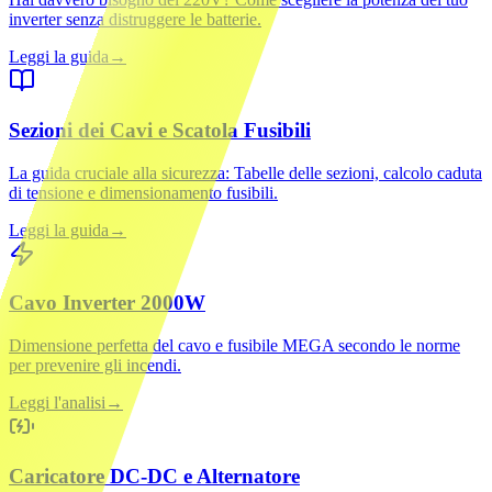
inverter senza distruggere le batterie.
Leggi la guida
→
Sezioni dei Cavi e Scatola Fusibili
La guida cruciale alla sicurezza: Tabelle delle sezioni, calcolo caduta
di tensione e dimensionamento fusibili.
Leggi la guida
→
Cavo Inverter 2000W
Dimensione perfetta del cavo e fusibile MEGA secondo le norme
per prevenire gli incendi.
Leggi l'analisi
→
Caricatore DC-DC e Alternatore