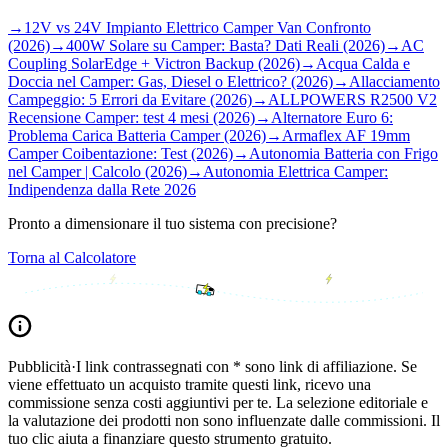
→
12V vs 24V Impianto Elettrico Camper Van Confronto
(2026)
→
400W Solare su Camper: Basta? Dati Reali (2026)
→
AC
Coupling SolarEdge + Victron Backup (2026)
→
Acqua Calda e
Doccia nel Camper: Gas, Diesel o Elettrico? (2026)
→
Allacciamento
Campeggio: 5 Errori da Evitare (2026)
→
ALLPOWERS R2500 V2
Recensione Camper: test 4 mesi (2026)
→
Alternatore Euro 6:
Problema Carica Batteria Camper (2026)
→
Armaflex AF 19mm
Camper Coibentazione: Test (2026)
→
Autonomia Batteria con Frigo
nel Camper | Calcolo (2026)
→
Autonomia Elettrica Camper:
Indipendenza dalla Rete 2026
Pronto a dimensionare il tuo sistema con precisione?
Torna al Calcolatore
Pubblicità
·
I link contrassegnati con * sono link di affiliazione. Se
viene effettuato un acquisto tramite questi link, ricevo una
commissione senza costi aggiuntivi per te. La selezione editoriale e
la valutazione dei prodotti non sono influenzate dalle commissioni. Il
tuo clic aiuta a finanziare questo strumento gratuito.