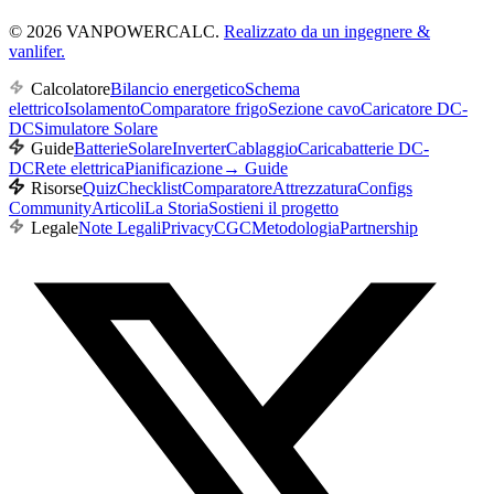
© 2026 VANPOWERCALC.
Realizzato da un ingegnere &
vanlifer.
Calcolatore
Bilancio energetico
Schema
elettrico
Isolamento
Comparatore frigo
Sezione cavo
Caricatore DC-
DC
Simulatore Solare
Guide
Batterie
Solare
Inverter
Cablaggio
Caricabatterie DC-
DC
Rete elettrica
Pianificazione
→
Guide
Risorse
Quiz
Checklist
Comparatore
Attrezzatura
Configs
Community
Articoli
La Storia
Sostieni il progetto
Legale
Note Legali
Privacy
CGC
Metodologia
Partnership