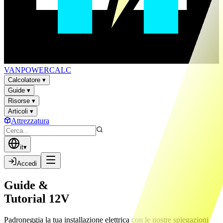
VAN
POWER
CALC
Calcolatore
▾
Guide
▾
Risorse
▾
Articoli
▾
Attrezzatura
it
▾
Accedi
Guide &
Tutorial 12V
Padroneggia la tua installazione elettrica con le nostre spiegazioni