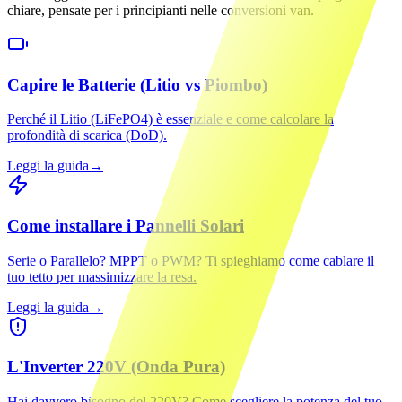
chiare, pensate per i principianti nelle conversioni van.
Capire le Batterie (Litio vs Piombo)
Perché il Litio (LiFePO4) è essenziale e come calcolare la
profondità di scarica (DoD).
Leggi la guida
→
Come installare i Pannelli Solari
Serie o Parallelo? MPPT o PWM? Ti spieghiamo come cablare il
tuo tetto per massimizzare la resa.
Leggi la guida
→
L'Inverter 220V (Onda Pura)
Hai davvero bisogno del 220V? Come scegliere la potenza del tuo