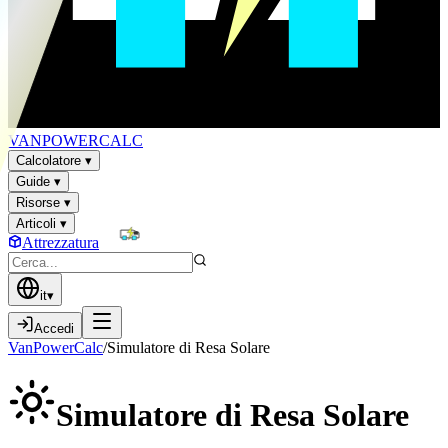
VAN
POWER
CALC
Calcolatore
▾
Guide
▾
Risorse
▾
Articoli
▾
Attrezzatura
it
▾
Accedi
VanPowerCalc
/
Simulatore di Resa Solare
Simulatore di Resa
Solare