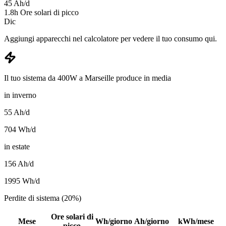
45
Ah/d
1.8
h
Ore solari di picco
Dic
Aggiungi apparecchi nel calcolatore per vedere il tuo consumo qui.
Il tuo sistema da 400W a Marseille produce in media
in inverno
55
Ah/d
704
Wh/d
in estate
156
Ah/d
1995
Wh/d
Perdite di sistema (20%)
Ore solari di
Mese
Wh/giorno
Ah/giorno
kWh/mese
picco