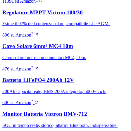
1139€ su Amazon
Regolatore MPPT Victron 100/30
Estrae il 97% della potenza solare, compatibile Li e AGM.
*
89€ su Amazon
Cavo Solare 6mm² MC4 10m
Cavo solare 6mm² con connettori MC4, 10m.
*
47€ su Amazon
Batteria LiFePO4 200Ah 12V
200Ah capacità reale, BMS 200A integrato, 5000+ cicli.
*
60€ su Amazon
Monitor Batteria Victron BMV-712
SOC in tempo reale, storico, allarmi Bluetooth. Indispensabile.