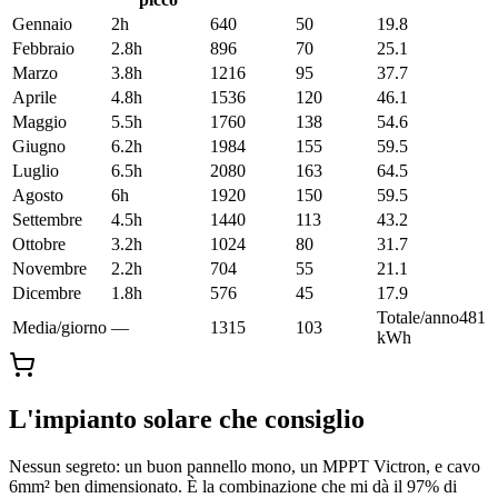
Gennaio
2
h
640
50
19.8
Febbraio
2.8
h
896
70
25.1
Marzo
3.8
h
1216
95
37.7
Aprile
4.8
h
1536
120
46.1
Maggio
5.5
h
1760
138
54.6
Giugno
6.2
h
1984
155
59.5
Luglio
6.5
h
2080
163
64.5
Agosto
6
h
1920
150
59.5
Settembre
4.5
h
1440
113
43.2
Ottobre
3.2
h
1024
80
31.7
Novembre
2.2
h
704
55
21.1
Dicembre
1.8
h
576
45
17.9
Totale/anno
481
Media/giorno
—
1315
103
kWh
L'impianto solare che consiglio
Nessun segreto: un buon pannello mono, un MPPT Victron, e cavo
6mm² ben dimensionato. È la combinazione che mi dà il 97% di