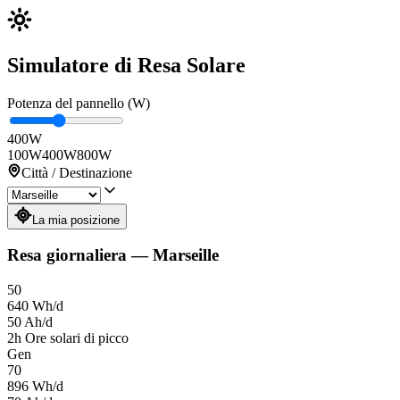
Simulatore di Resa Solare
Potenza del pannello (W)
400
W
100W
400W
800W
Città / Destinazione
La mia posizione
Resa giornaliera
—
Marseille
50
640
Wh/d
50
Ah/d
2
h
Ore solari di picco
Gen
70
896
Wh/d