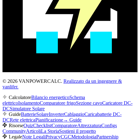
© 2026 VANPOWERCALC.
Realizzato da un ingegnere &
vanlifer.
Calcolatore
Bilancio energetico
Schema
elettrico
Isolamento
Comparatore frigo
Sezione cavo
Caricatore DC-
DC
Simulatore Solare
Guide
Batterie
Solare
Inverter
Cablaggio
Caricabatterie DC-
DC
Rete elettrica
Pianificazione
→
Guide
Risorse
Quiz
Checklist
Comparatore
Attrezzatura
Configs
Community
Articoli
La Storia
Sostieni il progetto
Legale
Note Legali
Privacy
CGC
Metodologia
Partnership