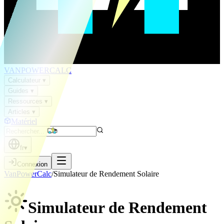
VAN
POWER
CALC
Calculateur
▾
Guides
▾
Ressources
▾
Articles
▾
Matériel
fr
▾
Connexion
VanPowerCalc
/
Simulateur de Rendement Solaire
Simulateur de Rendement