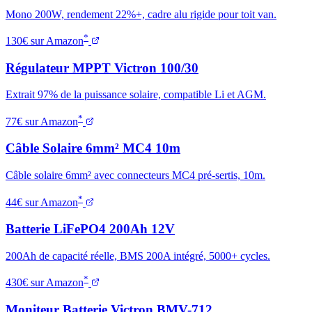
Mono 200W, rendement 22%+, cadre alu rigide pour toit van.
*
130€ sur Amazon
Régulateur MPPT Victron 100/30
Extrait 97% de la puissance solaire, compatible Li et AGM.
*
77€ sur Amazon
Câble Solaire 6mm² MC4 10m
Câble solaire 6mm² avec connecteurs MC4 pré-sertis, 10m.
*
44€ sur Amazon
Batterie LiFePO4 200Ah 12V
200Ah de capacité réelle, BMS 200A intégré, 5000+ cycles.
*
430€ sur Amazon
Moniteur Batterie Victron BMV-712