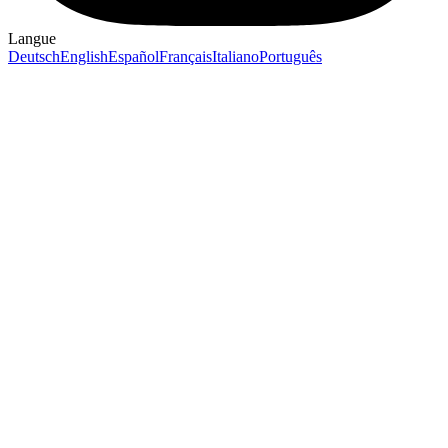
Langue
Deutsch
English
Español
Français
Italiano
Português