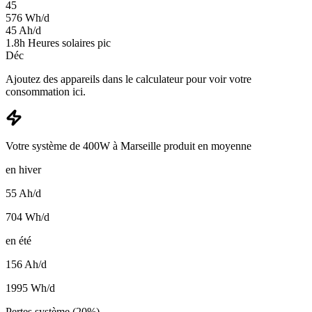
45
576
Wh/d
45
Ah/d
1.8
h
Heures solaires pic
Déc
Ajoutez des appareils dans le calculateur pour voir votre
consommation ici.
Votre système de 400W à Marseille produit en moyenne
en hiver
55
Ah/d
704
Wh/d
en été
156
Ah/d
1995
Wh/d
Pertes système (20%)