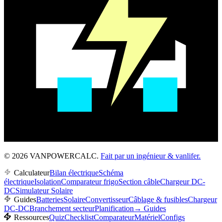
© 2026 VANPOWERCALC.
Fait par un ingénieur & vanlifer.
Calculateur
Bilan électrique
Schéma
électrique
Isolation
Comparateur frigo
Section câble
Chargeur DC-
DC
Simulateur Solaire
Guides
Batteries
Solaire
Convertisseur
Câblage & fusibles
Chargeur
DC-DC
Branchement secteur
Planification
→
Guides
Ressources
Quiz
Checklist
Comparateur
Matériel
Configs