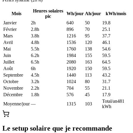
Heures solaires
Mois
Wh/jour
Ah/jour
kWh/mois
pic
Janvier
2
h
640
50
19.8
Février
2.8
h
896
70
25.1
Mars
3.8
h
1216
95
37.7
Avril
4.8
h
1536
120
46.1
Mai
5.5
h
1760
138
54.6
Juin
6.2
h
1984
155
59.5
Juillet
6.5
h
2080
163
64.5
Août
6
h
1920
150
59.5
Septembre
4.5
h
1440
113
43.2
Octobre
3.2
h
1024
80
31.7
Novembre
2.2
h
704
55
21.1
Décembre
1.8
h
576
45
17.9
Total/an
481
Moyenne/jour
—
1315
103
kWh
Le setup solaire que je recommande