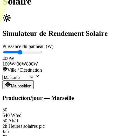
Solaire
Simulateur de Rendement Solaire
Puissance du panneau (W)
400
W
100W
400W
800W
Ville / Destination
Ma position
Production/jour
—
Marseille
50
640
Wh/d
50
Ah/d
2
h
Heures solaires pic
Jan