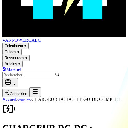
VAN
POWER
CALC
Calculateur
▾
Guides
▾
Ressources
▾
Articles
▾
Matériel
fr
▾
Connexion
Accueil
/
Guides
/
CHARGEUR DC-DC : LE GUIDE COMPLET.