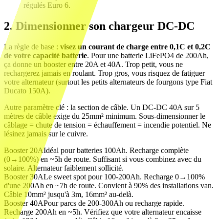
régulés Euro 6.
2. Dimensionner son chargeur DC-DC
La règle de base :
visez un courant de charge entre 0,1C et 0,2C
de votre capacité batterie
. Pour une batterie LiFePO4 de 200Ah,
ça donne un booster entre 20A et 40A. Trop petit, vous ne
rechargerez jamais en roulant. Trop gros, vous risquez de fatiguer
votre alternateur (surtout les petits alternateurs de fourgons type Fiat
Ducato 150A).
Autre paramètre clé : la section de câble. Un DC-DC 40A sur 5
mètres de câble exige du 25mm² minimum. Sous-dimensionner le
câblage = chute de tension = échauffement = incendie potentiel. Ne
lésinez jamais sur le cuivre.
Booster 20A
Idéal pour batteries 100Ah. Recharge complète
(0→100%) en ~5h de route. Suffisant si vous combinez avec du
solaire. Alternateur faiblement sollicité.
Booster 30A
Le sweet spot pour 100-200Ah. Recharge 0→100%
d'une 200Ah en ~7h de route. Convient à 90% des installations van.
Câble 10mm² jusqu'à 3m, 16mm² au-delà.
Booster 40A
Pour parcs de 200-300Ah ou recharge rapide.
Recharge 200Ah en ~5h. Vérifiez que votre alternateur encaisse