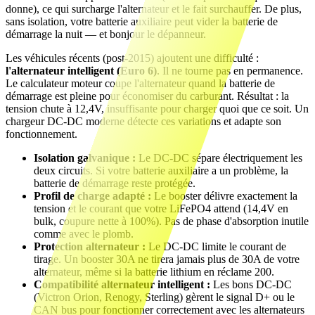
donne), ce qui surcharge l'alternateur et le fait surchauffer. De plus,
sans isolation, votre batterie auxiliaire peut vider la batterie de
démarrage la nuit — et bonjour le dépanneur.
Les véhicules récents (post-2015) ajoutent une difficulté :
l'alternateur intelligent (Euro 6)
. Il ne tourne pas en permanence.
Le calculateur moteur coupe l'alternateur quand la batterie de
démarrage est pleine pour économiser du carburant. Résultat : la
tension chute à 12,4V, insuffisante pour charger quoi que ce soit. Un
chargeur DC-DC moderne détecte ces variations et adapte son
fonctionnement.
Isolation galvanique :
Le DC-DC sépare électriquement les
deux circuits. Si votre batterie auxiliaire a un problème, la
batterie de démarrage reste protégée.
Profil de charge adapté :
Le booster délivre exactement la
tension et le courant que votre LiFePO4 attend (14,4V en
bulk, coupure nette à 100%). Pas de phase d'absorption inutile
comme avec le plomb.
Protection alternateur :
Le DC-DC limite le courant de
tirage. Un booster 30A ne tirera jamais plus de 30A de votre
alternateur, même si la batterie lithium en réclame 200.
Compatibilité alternateur intelligent :
Les bons DC-DC
(Victron Orion, Renogy, Sterling) gèrent le signal D+ ou le
CAN bus pour fonctionner correctement avec les alternateurs