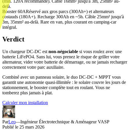
(min. 120A recommandé). Câble 16mm² jusqu'à 3m, 25mm² au-
delà.
Booster 60A
Réservé aux gros parcs (300Ah+) et alternateurs
costauds (180A+). Recharge 300Ah en ~5h. Câble 25mm² jusqu'à
3m, 35mm² au-delà. Rare en van, plus courant en camping-car
intégral.
Verdict
Un chargeur DC-DC est
non-négociable
si vous roulez avec une
batterie LiFePO4. Sans lui, vous prenez le risque de griller votre
alternateur, vider votre batterie de démarrage, ou ne jamais recharger
correctement votre parc auxiliaire.
Combiné avec un panneau solaire, le duo DC-DC + MPPT vous
garantit une autonomie quasi-illimitée : le solaire couvre les jours de
stationnement, le booster complète tout en roulant. Vous ne
tomberez plus jamais à plat.
Calculer mon installation
Par
Leo
—
Ingénieur Électrotechnique & Aménageur VASP
Publié le
25 mars 2026