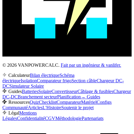
© 2026 VANPOWERCALC.
Fait par un ingénieur & vanlifer.
Calculateur
Bilan électrique
Schéma
électrique
Isolation
Comparateur frigo
Section câble
Chargeur DC-
DC
Simulateur Solaire
Guides
Batteries
Solaire
Convertisseur
Câblage & fusibles
Chargeur
DC-DC
Branchement secteur
Planification
→
Guides
Ressources
Quiz
Checklist
Comparateur
Matériel
Configs
Communauté
Articles
L'Histoire
Soutenir le projet
Légal
Mentions
Légales
Confidentialité
CGV
Méthodologie
Partenariats