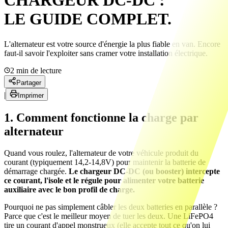
CHARGEUR DC-DC :
LE GUIDE COMPLET.
L'alternateur est votre source d'énergie la plus fiable en van. Encore
faut-il savoir l'exploiter sans cramer votre installation électrique.
2
min de lecture
Partager
|
Imprimer
1. Comment fonctionne la charge par
alternateur
Quand vous roulez, l'alternateur de votre véhicule produit du
courant (typiquement 14,2-14,8V) pour maintenir la batterie de
démarrage chargée.
Le chargeur DC-DC (ou booster) intercepte
ce courant, l'isole et le régule pour alimenter votre batterie
auxiliaire avec le bon profil de charge.
Pourquoi ne pas simplement câbler les deux batteries en parallèle ?
Parce que c'est le meilleur moyen de tuer les deux. Une LiFePO4
tire un courant d'appel monstrueux (elle accepte tout ce qu'on lui