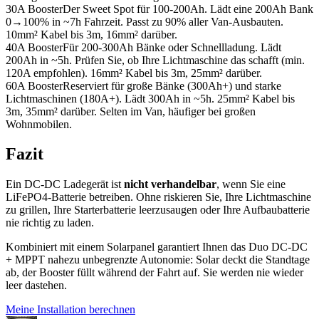
30A Booster
Der Sweet Spot für 100-200Ah. Lädt eine 200Ah Bank
0→100% in ~7h Fahrzeit. Passt zu 90% aller Van-Ausbauten.
10mm² Kabel bis 3m, 16mm² darüber.
40A Booster
Für 200-300Ah Bänke oder Schnellladung. Lädt
200Ah in ~5h. Prüfen Sie, ob Ihre Lichtmaschine das schafft (min.
120A empfohlen). 16mm² Kabel bis 3m, 25mm² darüber.
60A Booster
Reserviert für große Bänke (300Ah+) und starke
Lichtmaschinen (180A+). Lädt 300Ah in ~5h. 25mm² Kabel bis
3m, 35mm² darüber. Selten im Van, häufiger bei großen
Wohnmobilen.
Fazit
Ein DC-DC Ladegerät ist
nicht verhandelbar
, wenn Sie eine
LiFePO4-Batterie betreiben. Ohne riskieren Sie, Ihre Lichtmaschine
zu grillen, Ihre Starterbatterie leerzusaugen oder Ihre Aufbaubatterie
nie richtig zu laden.
Kombiniert mit einem Solarpanel garantiert Ihnen das Duo DC-DC
+ MPPT nahezu unbegrenzte Autonomie: Solar deckt die Standtage
ab, der Booster füllt während der Fahrt auf. Sie werden nie wieder
leer dastehen.
Meine Installation berechnen