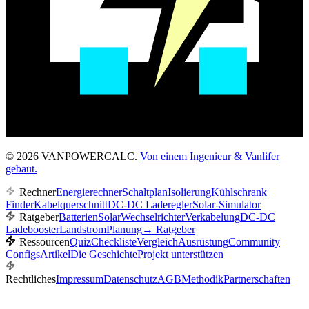
© 2026 VANPOWERCALC.
Von einem Ingenieur & Vanlifer
gebaut.
Rechner
Energierechner
Schaltplan
Isolierung
Kühlschrank
Finder
Kabelquerschnitt
DC-DC Laderegler
Solar-Simulator
Ratgeber
Batterien
Solar
Wechselrichter
Verkabelung
DC-DC
Ladebooster
Landstrom
Planung
→
Ratgeber
Ressourcen
Quiz
Checkliste
Vergleich
Ausrüstung
Community
Configs
Artikel
Die Geschichte
Projekt unterstützen
Rechtliches
Impressum
Datenschutz
AGB
Methodik
Partnerschaften