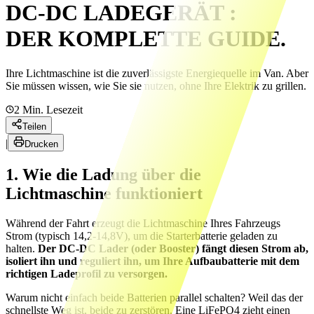
DC-DC LADEGERÄT :
DER KOMPLETTE GUIDE.
Ihre Lichtmaschine ist die zuverlässigste Energiequelle im Van. Aber
Sie müssen wissen, wie Sie sie nutzen, ohne Ihre Elektrik zu grillen.
2
Min. Lesezeit
Teilen
|
Drucken
1. Wie die Ladung über die
Lichtmaschine funktioniert
Während der Fahrt erzeugt die Lichtmaschine Ihres Fahrzeugs
Strom (typisch 14,2-14,8V), um die Starterbatterie geladen zu
halten.
Der DC-DC Lader (oder Booster) fängt diesen Strom ab,
isoliert ihn und reguliert ihn, um Ihre Aufbaubatterie mit dem
richtigen Ladeprofil zu versorgen.
Warum nicht einfach beide Batterien parallel schalten? Weil das der
schnellste Weg ist, beide zu zerstören. Eine LiFePO4 zieht einen