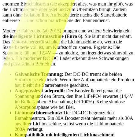
enormen Einschaltstrom (sie akzeptiert alles, was man ihr gibt), was
die Lichtmaschine überlastet und zum Überhitzen bringt. Zudem
kann ohne Isolation Ihre Aufbaubatterie nachts die Starterbatterie
entleeren — und schon brauchen Sie den Pannendienst.
Moderne Fahrzeuge (ab 2015) bringen eine weitere Schwierigkeit:
die intelligente Lichtmaschine (Euro 6)
. Sie läuft nicht dauerhaft.
Das Motorsteuergerät schaltet die Lichtmaschine ab, wenn die
Starterbatterie voll ist, um Kraftstoff zu sparen. Ergebnis: Die
Spannung fällt auf 12,4V — zu niedrig, um irgendetwas sinnvoll zu
laden. Ein moderner DC-DC Lader erkennt diese Schwankungen
und passt seinen Betrieb an.
Galvanische Trennung:
Der DC-DC trennt die beiden
Stromkreise elektrisch. Wenn Ihre Aufbaubatterie ein Problem
hat, bleibt die Starterbatterie geschützt.
Angepasstes Ladeprofil:
Der Booster liefert genau die
Spannung und den Strom, den Ihre LiFePO4 erwartet (14,4V
im Bulk, saubere Abschaltung bei 100%). Keine sinnlose
Absorptionsphase wie bei Blei.
Lichtmaschinenschutz:
Der DC-DC begrenzt den
Entnahmestrom. Ein 30A Booster zieht niemals mehr als 30A
aus Ihrer Lichtmaschine, selbst wenn die Lithiumbatterie
200A verlangt.
Kompatibilität mit intelligenten Lichtmaschinen: