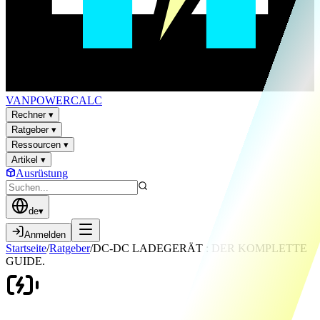
VAN
POWER
CALC
Rechner
▾
Ratgeber
▾
Ressourcen
▾
Artikel
▾
Ausrüstung
de
▾
Anmelden
Startseite
/
Ratgeber
/
DC-DC LADEGERÄT : DER KOMPLETTE
GUIDE.