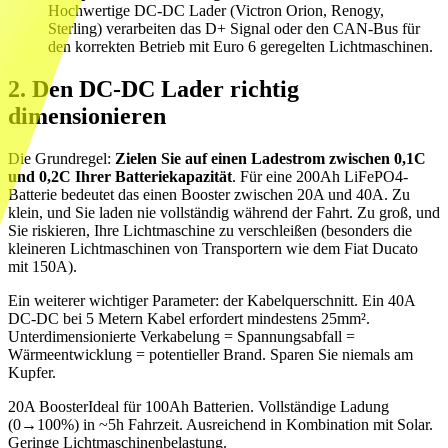
Hochwertige DC-DC Lader (Victron Orion, Renogy,
Sterling) verarbeiten das D+ Signal oder den CAN-Bus für
den korrekten Betrieb mit Euro 6 geregelten Lichtmaschinen.
2. Den DC-DC Lader richtig
dimensionieren
Die Grundregel:
Zielen Sie auf einen Ladestrom zwischen 0,1C
und 0,2C Ihrer Batteriekapazität
. Für eine 200Ah LiFePO4-
Batterie bedeutet das einen Booster zwischen 20A und 40A. Zu
klein, und Sie laden nie vollständig während der Fahrt. Zu groß, und
Sie riskieren, Ihre Lichtmaschine zu verschleißen (besonders die
kleineren Lichtmaschinen von Transportern wie dem Fiat Ducato
mit 150A).
Ein weiterer wichtiger Parameter: der Kabelquerschnitt. Ein 40A
DC-DC bei 5 Metern Kabel erfordert mindestens 25mm².
Unterdimensionierte Verkabelung = Spannungsabfall =
Wärmeentwicklung = potentieller Brand. Sparen Sie niemals am
Kupfer.
20A Booster
Ideal für 100Ah Batterien. Vollständige Ladung
(0→100%) in ~5h Fahrzeit. Ausreichend in Kombination mit Solar.
Geringe Lichtmaschinenbelastung.