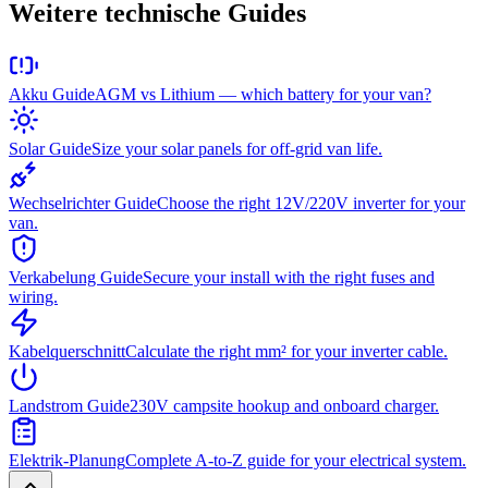
Weitere technische Guides
Akku Guide
AGM vs Lithium — which battery for your van?
Solar Guide
Size your solar panels for off-grid van life.
Wechselrichter Guide
Choose the right 12V/220V inverter for your
van.
Verkabelung Guide
Secure your install with the right fuses and
wiring.
Kabelquerschnitt
Calculate the right mm² for your inverter cable.
Landstrom Guide
230V campsite hookup and onboard charger.
Elektrik-Planung
Complete A-to-Z guide for your electrical system.