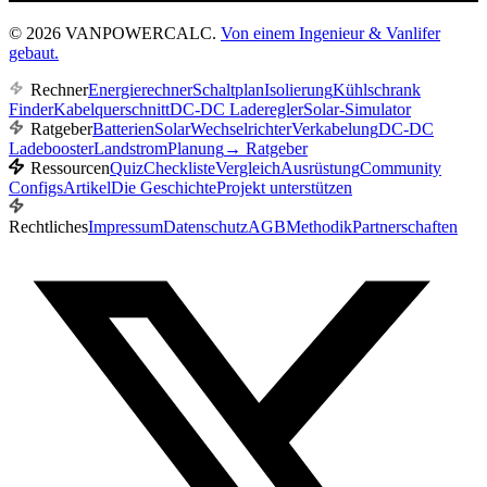
© 2026 VANPOWERCALC.
Von einem Ingenieur & Vanlifer
gebaut.
Rechner
Energierechner
Schaltplan
Isolierung
Kühlschrank
Finder
Kabelquerschnitt
DC-DC Laderegler
Solar-Simulator
Ratgeber
Batterien
Solar
Wechselrichter
Verkabelung
DC-DC
Ladebooster
Landstrom
Planung
→
Ratgeber
Ressourcen
Quiz
Checkliste
Vergleich
Ausrüstung
Community
Configs
Artikel
Die Geschichte
Projekt unterstützen
Rechtliches
Impressum
Datenschutz
AGB
Methodik
Partnerschaften