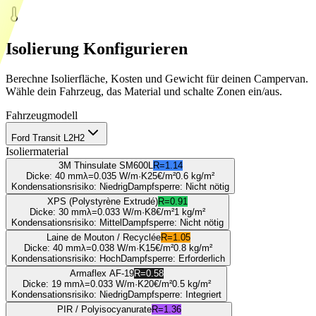
Isolierung Konfigurieren
Berechne Isolierfläche, Kosten und Gewicht für deinen Campervan.
Wähle dein Fahrzeug, das Material und schalte Zonen ein/aus.
Fahrzeugmodell
Ford Transit L2H2
Isoliermaterial
3M Thinsulate SM600L
R=
1.14
Dicke
:
40 mm
λ=
0.035
W/m·K
25
€/m²
0.6
kg/m²
Kondensationsrisiko
:
Niedrig
Dampfsperre
:
Nicht nötig
XPS (Polystyrène Extrudé)
R=
0.91
Dicke
:
30 mm
λ=
0.033
W/m·K
8
€/m²
1
kg/m²
Kondensationsrisiko
:
Mittel
Dampfsperre
:
Nicht nötig
Laine de Mouton / Recyclée
R=
1.05
Dicke
:
40 mm
λ=
0.038
W/m·K
15
€/m²
0.8
kg/m²
Kondensationsrisiko
:
Hoch
Dampfsperre
:
Erforderlich
Armaflex AF-19
R=
0.58
Dicke
:
19 mm
λ=
0.033
W/m·K
20
€/m²
0.5
kg/m²
Kondensationsrisiko
:
Niedrig
Dampfsperre
:
Integriert
PIR / Polyisocyanurate
R=
1.36