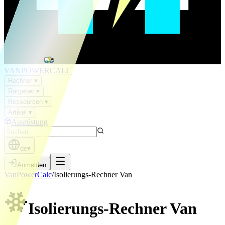
VAN
POWER
CALC
Rechner
▾
Ratgeber
▾
Ressourcen
▾
Artikel
▾
Ausrüstung
de
▾
Anmelden
VanPowerCalc
/
Isolierungs-Rechner Van
Isolierungs-Rechner
Van