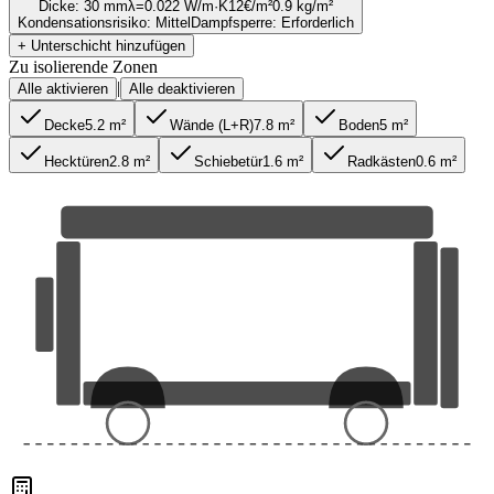
Dicke
:
30 mm
λ=
0.022
W/m·K
12
€/m²
0.9
kg/m²
Kondensationsrisiko
:
Mittel
Dampfsperre
:
Erforderlich
+ Unterschicht hinzufügen
Zu isolierende Zonen
|
Alle aktivieren
Alle deaktivieren
Decke
5.2
m²
Wände (L+R)
7.8
m²
Boden
5
m²
Hecktüren
2.8
m²
Schiebetür
1.6
m²
Radkästen
0.6
m²