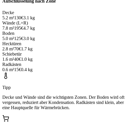
Aufschlüsselung nach Zone
Decke
5.2
m²
130
€
3.1
kg
Wände (L+R)
7.8
m²
195
€
4.7
kg
Boden
5.0
m²
125
€
3.0
kg
Hecktüren
2.8
m²
70
€
1.7
kg
Schiebetür
1.6
m²
40
€
1.0
kg
Radkästen
0.6
m²
15
€
0.4
kg
Tipp
Decke und Wände sind die wichtigsten Zonen. Der Boden wird oft
vergessen, reduziert aber Kondensation. Radkästen sind klein, aber
eine Hauptquelle für Wärmebrücken.