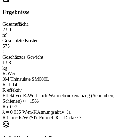
Ergebnisse
Gesamtfläche
23.0
m²
Geschätzte Kosten
575
€
Geschätztes Gewicht
13.8
kg
R-Wert
3M Thinsulate SM600L
R=
1.14
R effektiv
Effektiver R-Wert nach Wärmebrückenabzug (Schrauben,
Schienen) ≈ −15%
R≈
0.97
λ =
0.035
W/m·K
Atmungsaktiv
:
Ja
R in m²·K/W (SI). Formel: R = Dicke / λ