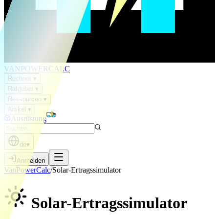
VAN
POWER
CALC
Rechner
▾
Ratgeber
▾
Ressourcen
▾
Artikel
▾
Ausrüstung
de
▾
Anmelden
VanPowerCalc
/
Solar-Ertragssimulator
Solar-Ertragssimulator