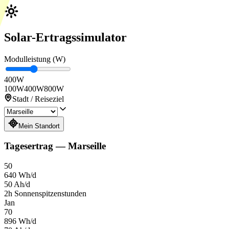
Solar-Ertragssimulator
Modulleistung (W)
400
W
100W
400W
800W
Stadt / Reiseziel
Mein Standort
Tagesertrag
—
Marseille
50
640
Wh/d
50
Ah/d
2
h
Sonnenspitzenstunden
Jan
70
896
Wh/d