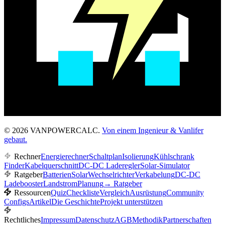
© 2026 VANPOWERCALC.
Von einem Ingenieur & Vanlifer
gebaut.
Rechner
Energierechner
Schaltplan
Isolierung
Kühlschrank
Finder
Kabelquerschnitt
DC-DC Laderegler
Solar-Simulator
Ratgeber
Batterien
Solar
Wechselrichter
Verkabelung
DC-DC
Ladebooster
Landstrom
Planung
→
Ratgeber
Ressourcen
Quiz
Checkliste
Vergleich
Ausrüstung
Community
Configs
Artikel
Die Geschichte
Projekt unterstützen
Rechtliches
Impressum
Datenschutz
AGB
Methodik
Partnerschaften