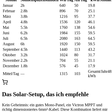
Januar
2
h
640
50
19.8
Februar
2.8
h
896
70
25.1
März
3.8
h
1216
95
37.7
April
4.8
h
1536
120
46.1
Mai
5.5
h
1760
138
54.6
Juni
6.2
h
1984
155
59.5
Juli
6.5
h
2080
163
64.5
August
6
h
1920
150
59.5
September
4.5
h
1440
113
43.2
Oktober
3.2
h
1024
80
31.7
November
2.2
h
704
55
21.1
Dezember
1.8
h
576
45
17.9
Gesamt/Jahr
48
Mittel/Tag
—
1315
103
kWh
Das Solar-Setup, das ich empfehle
Kein Geheimnis: ein gutes Mono-Panel, ein Victron MPPT und
richtig dimensioniertes 6mm²-Kabel. Diese Kombination liefert mir