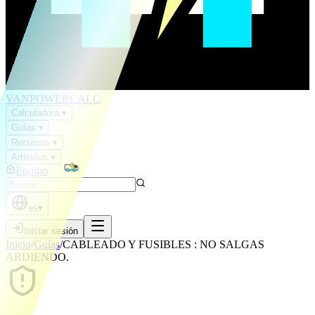
VAN
POWER
CALC
Calculadora
▾
Guías
▾
Recursos
▾
Artículos
▾
Equipo
es
▾
Iniciar sesión
Inicio
/
Guías
/
CABLEADO Y FUSIBLES : NO SALGAS
ARDIENDO.