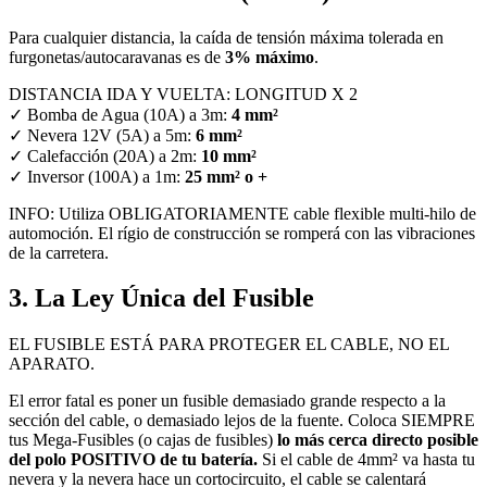
Para cualquier distancia, la caída de tensión máxima tolerada en
furgonetas/autocaravanas es de
3% máximo
.
DISTANCIA IDA Y VUELTA: LONGITUD X 2
✓ Bomba de Agua (10A) a 3m:
4 mm²
✓ Nevera 12V (5A) a 5m:
6 mm²
✓ Calefacción (20A) a 2m:
10 mm²
✓ Inversor (100A) a 1m:
25 mm² o +
INFO: Utiliza OBLIGATORIAMENTE cable flexible multi-hilo de
automoción. El rígio de construcción se romperá con las vibraciones
de la carretera.
3. La Ley Única del Fusible
EL FUSIBLE ESTÁ PARA PROTEGER EL CABLE, NO EL
APARATO.
El error fatal es poner un fusible demasiado grande respecto a la
sección del cable, o demasiado lejos de la fuente. Coloca SIEMPRE
tus Mega-Fusibles (o cajas de fusibles)
lo más cerca directo posible
del polo POSITIVO de tu batería.
Si el cable de 4mm² va hasta tu
nevera y la nevera hace un cortocircuito, el cable se calentará