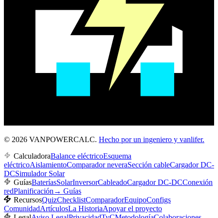
© 2026 VANPOWERCALC.
Hecho por un ingeniero y vanlifer.
Calculadora
Balance eléctrico
Esquema
eléctrico
Aislamiento
Comparador nevera
Sección cable
Cargador DC-
DC
Simulador Solar
Guías
Baterías
Solar
Inversor
Cableado
Cargador DC-DC
Conexión
red
Planificación
→
Guías
Recursos
Quiz
Checklist
Comparador
Equipo
Configs
Comunidad
Artículos
La Historia
Apoyar el proyecto
Legal
Aviso Legal
Privacidad
TyC
Metodología
Colaboraciones