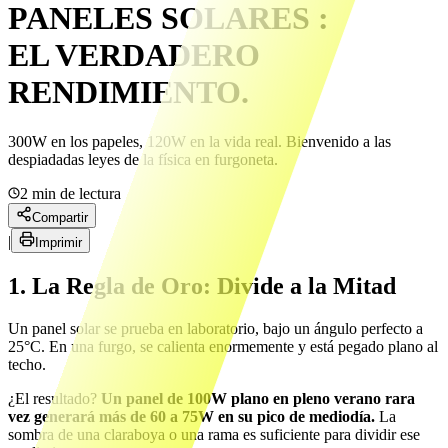
PANELES SOLARES :
EL VERDADERO
RENDIMIENTO.
300W en los papeles, 120W en la vida real. Bienvenido a las
despiadadas leyes de la física en furgoneta.
2
min de lectura
Compartir
|
Imprimir
1. La Regla de Oro: Divide a la Mitad
Un panel solar se prueba en laboratorio, bajo un ángulo perfecto a
25°C. En una furgo, se calienta enormemente y está pegado plano al
techo.
¿El resultado?
Un panel de 100W plano en pleno verano rara
vez generará más de 60 a 75W en su pico de mediodía.
La
sombra de una claraboya o una rama es suficiente para dividir ese