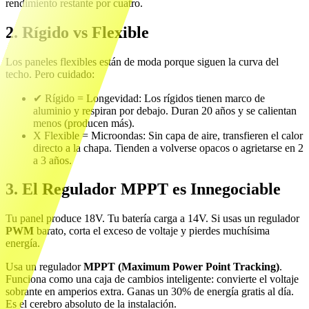
rendimiento restante por cuatro.
2. Rígido vs Flexible
Los paneles flexibles están de moda porque siguen la curva del
techo. Pero cuidado:
✔ Rígido = Longevidad:
Los rígidos tienen marco de
aluminio y respiran por debajo. Duran 20 años y se calientan
menos (producen más).
X Flexible = Microondas:
Sin capa de aire, transfieren el calor
directo a la chapa. Tienden a volverse opacos o agrietarse en 2
a 3 años.
3. El Regulador MPPT es Innegociable
Tu panel produce 18V. Tu batería carga a 14V. Si usas un regulador
PWM
barato, corta el exceso de voltaje y pierdes muchísima
energía.
Usa un regulador
MPPT (Maximum Power Point Tracking)
.
Funciona como una caja de cambios inteligente: convierte el voltaje
sobrante en amperios extra. Ganas un 30% de energía gratis al día.
Es el cerebro absoluto de la instalación.