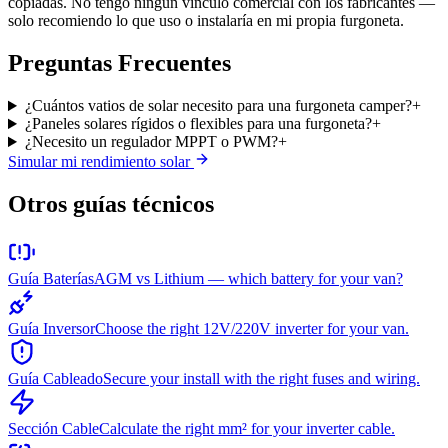
copiadas. No tengo ningún vínculo comercial con los fabricantes —
solo recomiendo lo que uso o instalaría en mi propia furgoneta.
Preguntas Frecuentes
¿Cuántos vatios de solar necesito para una furgoneta camper?
+
¿Paneles solares rígidos o flexibles para una furgoneta?
+
¿Necesito un regulador MPPT o PWM?
+
Simular mi rendimiento solar
Otros guías técnicos
Guía Baterías
AGM vs Lithium — which battery for your van?
Guía Inversor
Choose the right 12V/220V inverter for your van.
Guía Cableado
Secure your install with the right fuses and wiring.
Sección Cable
Calculate the right mm² for your inverter cable.