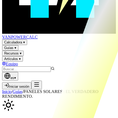
VAN
POWER
CALC
Calculadora
▾
Guías
▾
Recursos
▾
Artículos
▾
Equipo
es
▾
Iniciar sesión
Inicio
/
Guías
/
PANELES SOLARES : EL VERDADERO
RENDIMIENTO.