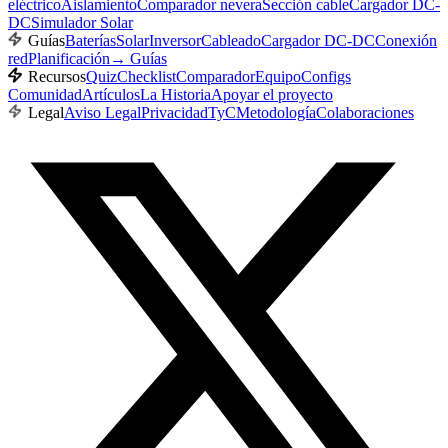
eléctrico
Aislamiento
Comparador nevera
Sección cable
Cargador DC-
DC
Simulador Solar
Guías
Baterías
Solar
Inversor
Cableado
Cargador DC-DC
Conexión
red
Planificación
→
Guías
Recursos
Quiz
Checklist
Comparador
Equipo
Configs
Comunidad
Artículos
La Historia
Apoyar el proyecto
Legal
Aviso Legal
Privacidad
TyC
Metodología
Colaboraciones